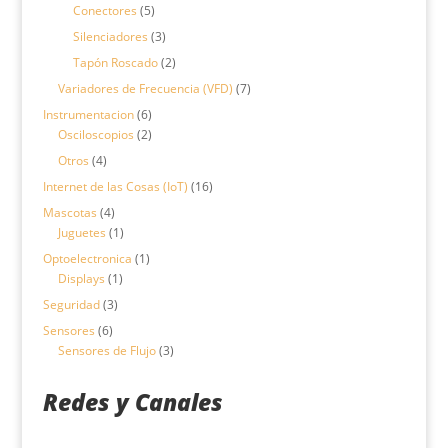
5
productos
Conectores
5
productos
3
Silenciadores
3
productos
2
Tapón Roscado
2
productos
7
Variadores de Frecuencia (VFD)
7
productos
6
Instrumentacion
6
productos
2
Osciloscopios
2
productos
4
Otros
4
productos
16
Internet de las Cosas (IoT)
16
productos
4
Mascotas
4
productos
1
Juguetes
1
producto
1
Optoelectronica
1
1
producto
Displays
1
producto
3
Seguridad
3
productos
6
Sensores
6
productos
3
Sensores de Flujo
3
productos
Redes y Canales