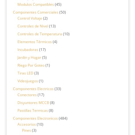
productos
45
Modulos Compatibles
45
productos
50
Componentes Comerciales
50
2
productos
Control Voltaje
2
productos
13
Controles de Nivel
13
productos
10
Controles de Temperatura
10
productos
4
Elementos Térmicos
4
productos
17
Incubadoras
17
productos
5
Jardin y Hogar
5
productos
1
Riego Por Goteo
1
producto
3
Tiras LED
3
productos
1
Videojuegos
1
producto
33
Componentes Electricos
33
17
productos
Conectores
17
productos
8
Disyuntores MCCB
8
productos
8
Pastillas Termicas
8
productos
484
Componentes Electronicos
484
10
productos
Accesorios
10
3
productos
Pines
3