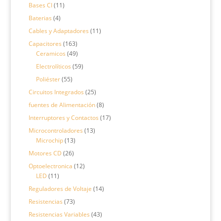
productos
11
Bases CI
11
productos
4
Baterias
4
productos
11
Cables y Adaptadores
11
productos
163
Capacitores
163
productos
49
Ceramicos
49
productos
59
Electrolíticos
59
productos
55
Poliéster
55
productos
25
Circuitos Integrados
25
productos
8
fuentes de Alimentación
8
productos
17
Interruptores y Contactos
17
productos
13
Microcontroladores
13
13
productos
Microchip
13
productos
26
Motores CD
26
productos
12
Optoelectronica
12
11
productos
LED
11
productos
14
Reguladores de Voltaje
14
productos
73
Resistencias
73
productos
43
Resistencias Variables
43