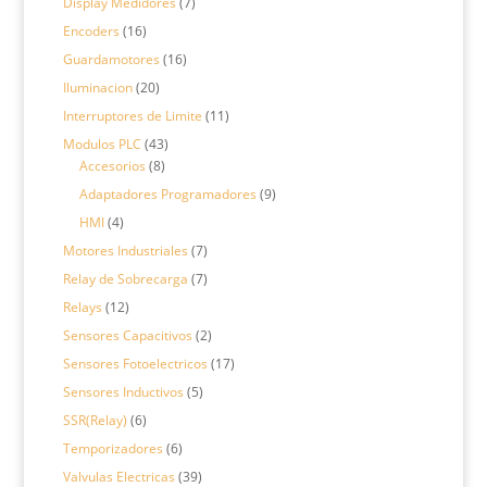
7
Display Medidores
7
productos
16
Encoders
16
productos
16
Guardamotores
16
productos
20
Iluminacion
20
productos
11
Interruptores de Limite
11
productos
43
Modulos PLC
43
8
productos
Accesorios
8
productos
9
Adaptadores Programadores
9
productos
4
HMI
4
productos
7
Motores Industriales
7
productos
7
Relay de Sobrecarga
7
productos
12
Relays
12
productos
2
Sensores Capacitivos
2
productos
17
Sensores Fotoelectricos
17
productos
5
Sensores Inductivos
5
productos
6
SSR(Relay)
6
productos
6
Temporizadores
6
productos
39
Valvulas Electricas
39