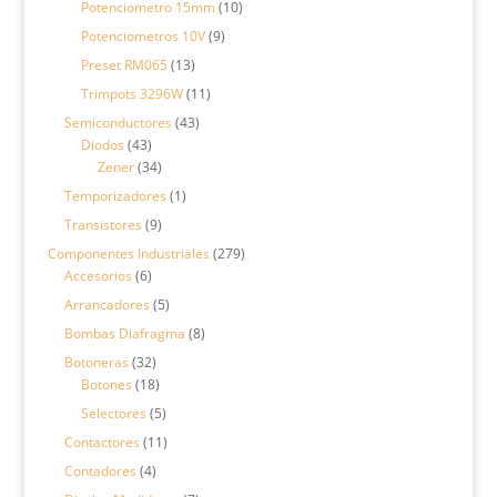
productos
10
Potenciometro 15mm
10
productos
9
Potenciometros 10V
9
productos
13
Preset RM065
13
productos
11
Trimpots 3296W
11
productos
43
Semiconductores
43
43
productos
Diodos
43
productos
34
Zener
34
productos
1
Temporizadores
1
producto
9
Transistores
9
productos
279
Componentes Industriales
279
6
productos
Accesorios
6
productos
5
Arrancadores
5
productos
8
Bombas Diafragma
8
productos
32
Botoneras
32
productos
18
Botones
18
productos
5
Selectores
5
productos
11
Contactores
11
productos
4
Contadores
4
productos