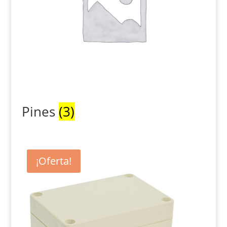
Pines
(3)
¡Oferta!