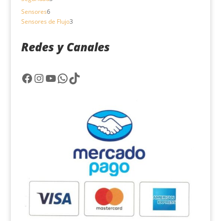
productos
6
Sensores
6
productos
3
Sensores de Flujo
3
productos
Redes y Canales
Facebook
Instagram
YouTube
WhatsApp
TikTok