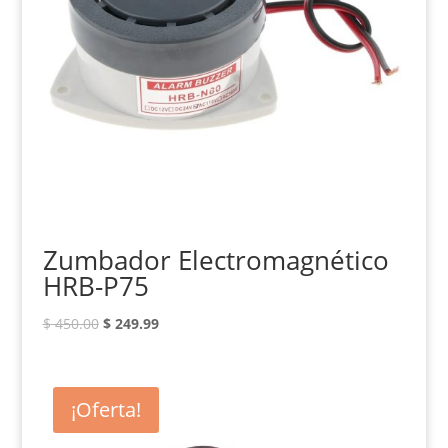
Zumbador Electromagnético
HRB-P75
El
El
$
450.00
$
249.99
precio
precio
original
actual
era:
es:
¡Oferta!
$ 450.00.
$ 249.99.