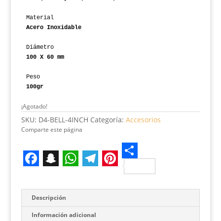
Material
Acero Inoxidable

100 X 60 mm

100gr
¡Agotado!
SKU:
D4-BELL-4INCH
Categoría:
Accesorios
Comparte este página
S
F
S
W
T
P
h
a
n
h
e
i
a
Descripción
c
a
a
l
n
r
Información adicional