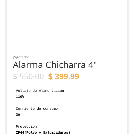
¡Agotado!
Alarma Chicharra 4″
El
El
$
550.00
$
399.99
precio
precio
original
actual
era:
es:
Voltaje de Alimentación
$ 550.00.
$ 399.99.
110V
Corriente de consumo
3A
Protección
IP44(Polvo y Salpicaduras)