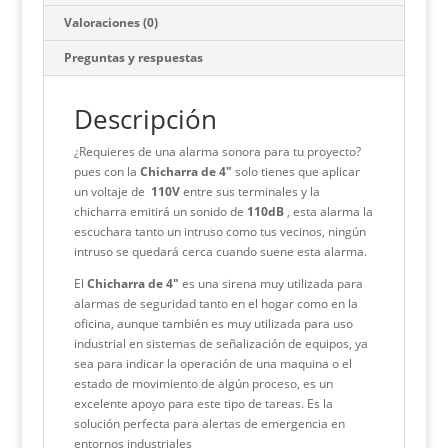
e
p
t
e
t
e
b
c
s
g
e
Valoraciones (0)
o
h
A
r
r
Preguntas y respuestas
o
a
p
a
e
Descripción
k
t
p
m
s
t
¿Requieres de una alarma sonora para tu proyecto?
pues con la
Chicharra de 4″
solo tienes que aplicar
un voltaje de
110V
entre sus terminales y la
chicharra emitirá un sonido de
110dB
, esta alarma la
escuchara tanto un intruso como tus vecinos, ningún
intruso se quedará cerca cuando suene esta alarma.
El
Chicharra de 4″
es una sirena muy utilizada para
alarmas de seguridad tanto en el hogar como en la
oficina, aunque también es muy utilizada para uso
industrial en sistemas de señalización de equipos, ya
sea para indicar la operación de una maquina o el
estado de movimiento de algún proceso, es un
excelente apoyo para este tipo de tareas. E
s la
solución perfecta para alertas de emergencia en
entornos industriales