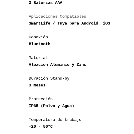
era:
es:
3 Baterias AAA
$ 1,500.00.
$ 999.00.
SmartLife / Tuya para Android, iOS

Conexión
Bluetooth
Aleacion Aluminio y Zinc
Duración Stand-by 
3 meses
Protección
IP65 (Polvo y Agua)
Temperatura de trabajo 
-20 - 50°C