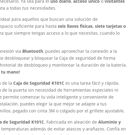
necesario. Ya sea para el
uso diario
,
acceso único
o
visitantes
pta a todas tus necesidades.
 ideal para aquellos que buscan una solución de
spacio suficiente para hasta
seis llaves físicas, siete tarjetas o
tiza que siempre tengas acceso a lo que necesitas, cuando lo
onexión via
Bluetooth
, puedes aprovechar la conexión a la
ite desbloquear y bloquear la Caja de seguridad de forma
 historial de desbloqueo y monitorear la duración de la batería.
e tu mano!
ón de la
Caja de Seguridad K101C
es una tarea fácil y rápida.
la de la puerta sin necesidad de herramientas especiales ni
 te permite comenzar tu vida inteligente y conveniente de
stalación, puedes elegir la que mejor se adapte a tus
llos, pegado con cinta 3M o colgado por el grillete ajustable.
a de Seguridad K101C
. Fabricada en aleación de
Aluminio y
e temperaturas además de evitar atascos y arañazos. Confía en