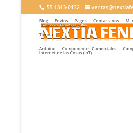
55 1313-0132
ventas@nextiaf
Buscar...
Blog
Envios
Pagos
Contactanos
Mi 
×
Tienda
Arduino
Componentes Comerciales
Comp
Internet de las Cosas (IoT)
Inicio
/
Componentes Comerciales
/
Jardin y Ho