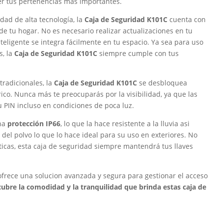
ger tus pertenencias más importantes.
ad de alta tecnología, la
Caja de Seguridad K101C
cuenta con
 de tu hogar. No es necesario realizar actualizaciones en tu
nteligente se integra fácilmente en tu espacio. Ya sea para uso
, la
Caja de Seguridad K101C
siempre cumple con tus
tradicionales, la
Caja de Seguridad K101C
se desbloquea
co. Nunca más te preocuparás por la visibilidad, ya que las
u PIN incluso en condiciones de poca luz.
na
protección IP66
, lo que la hace resistente a la lluvia asi
l polvo lo que lo hace ideal para su uso en exteriores. No
ticas, esta caja de seguridad siempre mantendrá tus llaves
frece una solucion avanzada y segura para gestionar el acceso
cubre la comodidad y la tranquilidad que brinda estas caja de