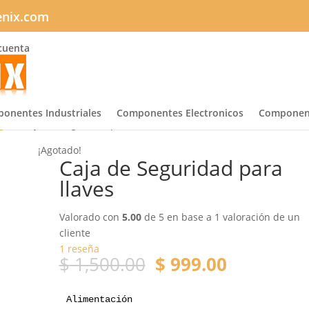
enix.com
cuenta
onentes Industriales
Componentes Electronicos
Component
gar
/ Caja de Seguridad para llaves
¡Agotado!
Caja de Seguridad para
llaves
Valorado con
5.00
de 5 en base a
1
valoración de un
cliente
1
reseña
El
El
$
1,500.00
$
999.00
precio
precio
original
actual
Alimentación