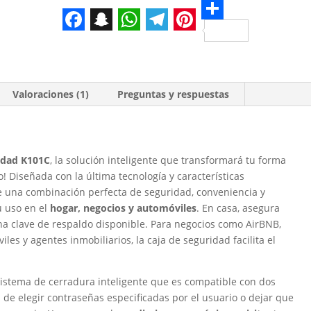
S
F
S
W
T
P
h
a
n
h
e
i
a
c
a
a
l
n
r
Valoraciones (1)
Preguntas y respuestas
e
p
t
e
t
e
b
c
s
g
e
o
h
A
r
r
idad K101C
, la solución inteligente que transformará tu forma
o
a
p
a
e
o! Diseñada con la última tecnología y características
k
t
p
m
s
e una combinación perfecta de seguridad, conveniencia y
su uso en el
hogar, negocios y automóviles
. En casa, asegura
t
na clave de respaldo disponible. Para negocios como AirBNB,
les y agentes inmobiliarios, la caja de seguridad facilita el
istema de cerradura inteligente que es compatible con dos
d de elegir contraseñas especificadas por el usuario o dejar que