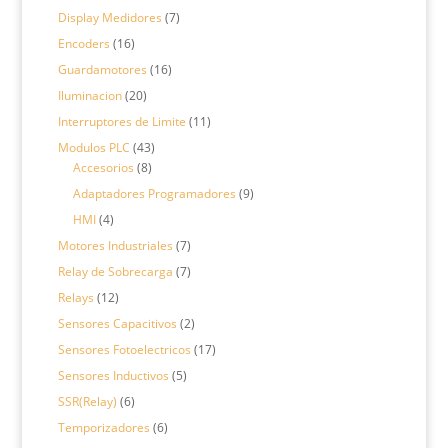
productos
7
Display Medidores
7
productos
16
Encoders
16
productos
16
Guardamotores
16
productos
20
Iluminacion
20
productos
11
Interruptores de Limite
11
productos
43
Modulos PLC
43
8
productos
Accesorios
8
productos
9
Adaptadores Programadores
9
productos
4
HMI
4
productos
7
Motores Industriales
7
productos
7
Relay de Sobrecarga
7
productos
12
Relays
12
productos
2
Sensores Capacitivos
2
productos
17
Sensores Fotoelectricos
17
productos
5
Sensores Inductivos
5
productos
6
SSR(Relay)
6
productos
6
Temporizadores
6
productos