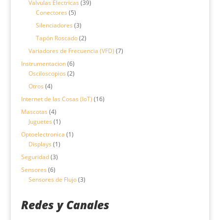
39
Valvulas Electricas
39
5
productos
Conectores
5
productos
3
Silenciadores
3
productos
2
Tapón Roscado
2
productos
7
Variadores de Frecuencia (VFD)
7
productos
6
Instrumentacion
6
productos
2
Osciloscopios
2
productos
4
Otros
4
productos
16
Internet de las Cosas (IoT)
16
productos
4
Mascotas
4
productos
1
Juguetes
1
producto
1
Optoelectronica
1
1
producto
Displays
1
producto
3
Seguridad
3
productos
6
Sensores
6
productos
3
Sensores de Flujo
3
productos
Redes y Canales