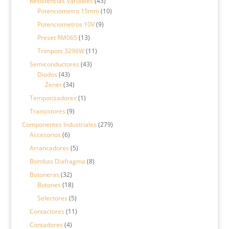
43
Resistencias Variables
43
productos
10
Potenciometro 15mm
10
productos
9
Potenciometros 10V
9
productos
13
Preset RM065
13
productos
11
Trimpots 3296W
11
productos
43
Semiconductores
43
43
productos
Diodos
43
productos
34
Zener
34
productos
1
Temporizadores
1
producto
9
Transistores
9
productos
279
Componentes Industriales
279
6
productos
Accesorios
6
productos
5
Arrancadores
5
productos
8
Bombas Diafragma
8
productos
32
Botoneras
32
productos
18
Botones
18
productos
5
Selectores
5
productos
11
Contactores
11
productos
4
Contadores
4