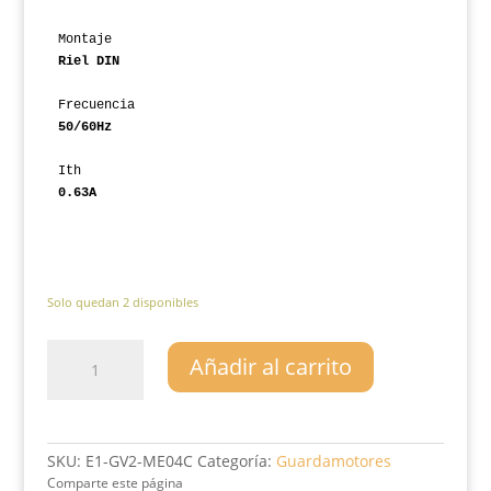
Montaje
Riel DIN
Frecuencia
50/60Hz
Ith
0.63A
Solo quedan 2 disponibles
Guardamotor
Añadir al carrito
Termomagnético
GV2-
ME04C
compatible
cantidad
SKU:
E1-GV2-ME04C
Categoría:
Guardamotores
Comparte este página