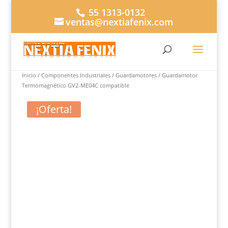
55 1313-0132
ventas@nextiafenix.com
Inicio
/
Componentes Industriales
/
Guardamotores
/ Guardamotor
Termomagnético GV2-ME04C compatible
¡Oferta!