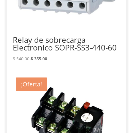
Relay de sobrecarga
Electronico SOPR-SS3-440-60
El
El
$
540.00
$
355.00
precio
precio
original
actual
era:
es:
¡Oferta!
$ 540.00.
$ 355.00.