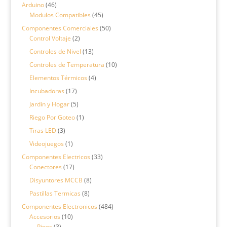
productos
46
Arduino
46
productos
45
Modulos Compatibles
45
productos
50
Componentes Comerciales
50
2
productos
Control Voltaje
2
productos
13
Controles de Nivel
13
productos
10
Controles de Temperatura
10
productos
4
Elementos Térmicos
4
productos
17
Incubadoras
17
productos
5
Jardin y Hogar
5
productos
1
Riego Por Goteo
1
producto
3
Tiras LED
3
productos
1
Videojuegos
1
producto
33
Componentes Electricos
33
17
productos
Conectores
17
productos
8
Disyuntores MCCB
8
productos
8
Pastillas Termicas
8
productos
484
Componentes Electronicos
484
10
productos
Accesorios
10
3
productos
Pines
3