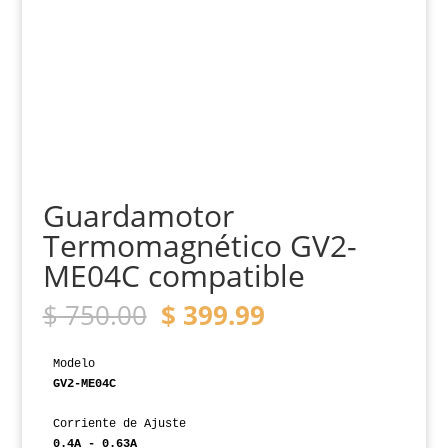
Guardamotor
Termomagnético GV2-
ME04C compatible
El
El
$
750.00
$
399.99
precio
precio
original
actual
era:
es:
Modelo
$ 750.00.
$ 399.99.
GV2-ME04C
Corriente de Ajuste
0.4A - 0.63A