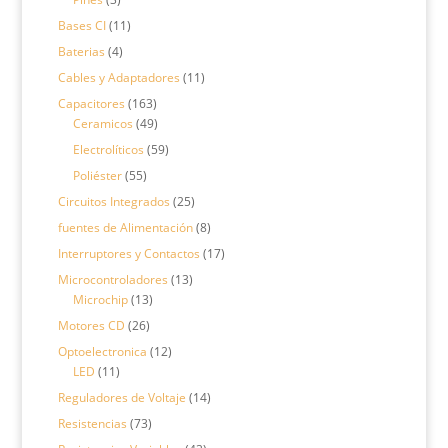
productos
11
Bases CI
11
productos
4
Baterias
4
productos
11
Cables y Adaptadores
11
productos
163
Capacitores
163
productos
49
Ceramicos
49
productos
59
Electrolíticos
59
productos
55
Poliéster
55
productos
25
Circuitos Integrados
25
productos
8
fuentes de Alimentación
8
productos
17
Interruptores y Contactos
17
productos
13
Microcontroladores
13
13
productos
Microchip
13
productos
26
Motores CD
26
productos
12
Optoelectronica
12
11
productos
LED
11
productos
14
Reguladores de Voltaje
14
productos
73
Resistencias
73
productos