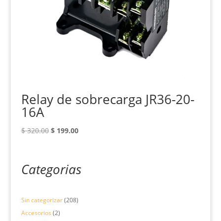
Relay de sobrecarga JR36-20-
16A
El
El
$
320.00
$
199.00
precio
precio
original
actual
era:
es:
Categorias
$ 320.00.
$ 199.00.
208
Sin categorizar
208
productos
2
Accesorios
2