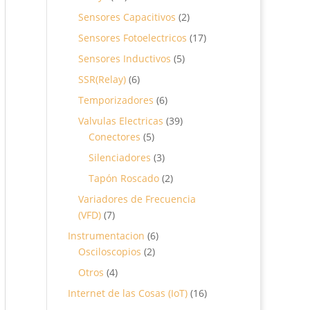
productos
2
Sensores Capacitivos
2
productos
17
Sensores Fotoelectricos
17
productos
5
Sensores Inductivos
5
productos
6
SSR(Relay)
6
productos
6
Temporizadores
6
productos
39
Valvulas Electricas
39
5
productos
Conectores
5
productos
3
Silenciadores
3
productos
2
Tapón Roscado
2
productos
Variadores de Frecuencia
7
(VFD)
7
productos
6
Instrumentacion
6
2
productos
Osciloscopios
2
productos
4
Otros
4
productos
16
Internet de las Cosas (IoT)
16
productos