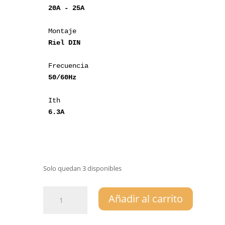
20A - 25A
Montaje
Riel DIN
Frecuencia
50/60Hz
Ith
6.3A
Solo quedan 3 disponibles
Guardamotor
Añadir al carrito
Termomagnético
GV2-