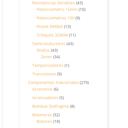
productos
43
Resistencias Variables
43
productos
10
Potenciometro 15mm
10
productos
9
Potenciometros 10V
9
productos
13
Preset RM065
13
productos
11
Trimpots 3296W
11
productos
43
Semiconductores
43
43
productos
Diodos
43
productos
34
Zener
34
productos
1
Temporizadores
1
producto
9
Transistores
9
productos
279
Componentes Industriales
279
6
productos
Accesorios
6
productos
5
Arrancadores
5
productos
8
Bombas Diafragma
8
productos
32
Botoneras
32
productos
18
Botones
18
productos