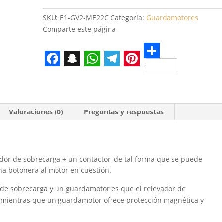
ME22C
compatible
SKU:
E1-GV2-ME22C
Categoría:
Guardamotores
cantidad
Comparte este página
S
F
S
W
T
P
h
a
n
h
e
i
a
c
a
a
l
n
r
Valoraciones (0)
Preguntas y respuestas
e
p
t
e
t
e
b
c
s
g
e
o
h
A
r
r
or de sobrecarga + un contactor, de tal forma que se puede
o
a
p
a
e
a botonera al motor en cuestión.
k
t
p
m
s
r de sobrecarga y un guardamotor es que el relevador de
t
a mientras que un guardamotor ofrece protección magnética y