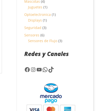
4
Mascotas
4
productos
1
Juguetes
1
producto
1
Optoelectronica
1
1
producto
Displays
1
producto
3
Seguridad
3
productos
6
Sensores
6
productos
3
Sensores de Flujo
3
productos
Redes y Canales
Facebook
Instagram
YouTube
WhatsApp
TikTok