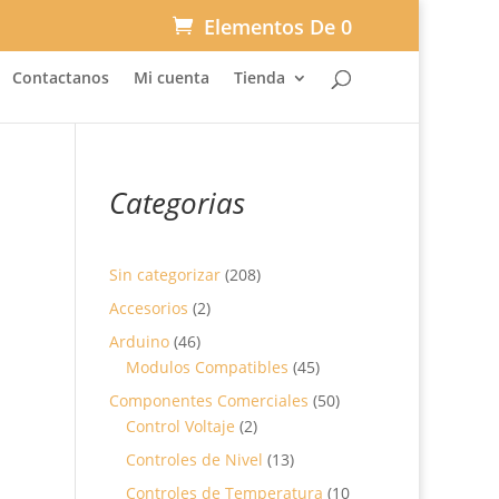
Elementos De 0
Contactanos
Mi cuenta
Tienda
Categorias
208
Sin categorizar
208
productos
2
Accesorios
2
productos
46
Arduino
46
productos
45
Modulos Compatibles
45
productos
50
Componentes Comerciales
50
2
productos
Control Voltaje
2
productos
13
Controles de Nivel
13
productos
Controles de Temperatura
10