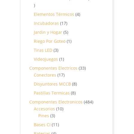
10
productos
4
Elementos Térmicos
4
productos
17
Incubadoras
17
productos
5
Jardin y Hogar
5
productos
1
Riego Por Goteo
1
producto
3
Tiras LED
3
productos
1
Videojuegos
1
producto
33
Componentes Electricos
33
17
productos
Conectores
17
productos
8
Disyuntores MCCB
8
productos
8
Pastillas Termicas
8
productos
484
Componentes Electronicos
484
10
productos
Accesorios
10
3
productos
Pines
3
productos
11
Bases CI
11
productos
4
Baterias
4