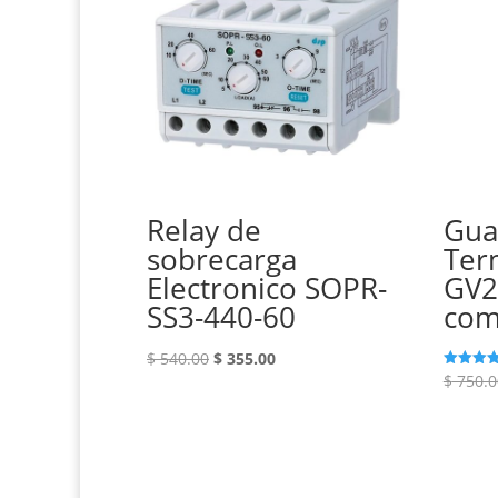
Relay de
Gua
sobrecarga
Ter
Electronico SOPR-
GV2
SS3-440-60
com
El
El
$
540.00
$
355.00
$
750.0
Valorado
precio
precio
con
5.00
original
actual
de 5
era:
es:
$ 540.00.
$ 355.00.