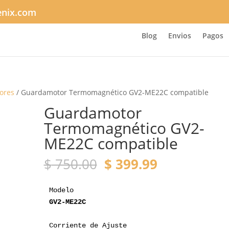
enix.com
Blog
Envios
Pagos
ores
/ Guardamotor Termomagnético GV2-ME22C compatible
Guardamotor
Termomagnético GV2-
ME22C compatible
El
El
$
750.00
$
399.99
precio
precio
original
actual
Modelo
era:
es:
GV2-ME22C
$ 750.00.
$ 399.99.
Corriente de Ajuste