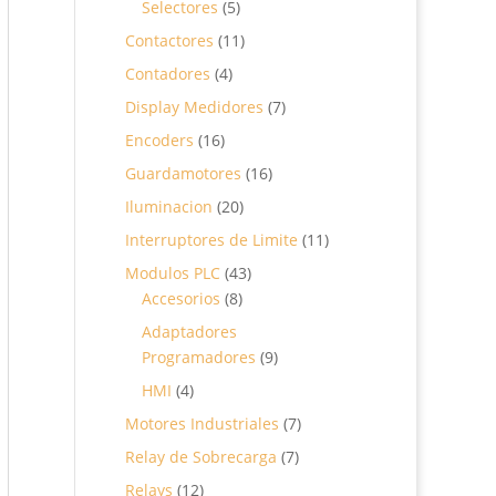
5
Selectores
5
productos
11
Contactores
11
productos
4
Contadores
4
productos
7
Display Medidores
7
productos
16
Encoders
16
productos
16
Guardamotores
16
productos
20
Iluminacion
20
productos
11
Interruptores de Limite
11
productos
43
Modulos PLC
43
8
productos
Accesorios
8
productos
Adaptadores
9
Programadores
9
productos
4
HMI
4
productos
7
Motores Industriales
7
productos
7
Relay de Sobrecarga
7
productos
12
Relays
12