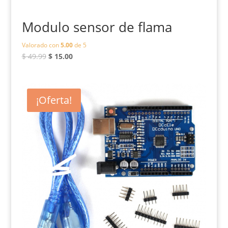
Modulo sensor de flama
Valorado con
5.00
de 5
El
El
$
49.99
$
15.00
precio
precio
original
actual
era:
es:
¡Oferta!
$ 49.99.
$ 15.00.