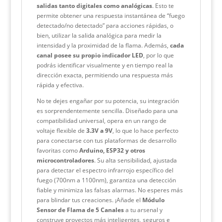
salidas tanto digitales como analógicas
. Esto te
permite obtener una respuesta instantánea de “fuego
detectado/no detectado” para acciones rápidas, o
bien, utilizar la salida analógica para medir la
intensidad y la proximidad de la flama. Además,
cada
canal posee su propio indicador LED
, por lo que
podrás identificar visualmente y en tiempo real la
dirección exacta, permitiendo una respuesta más
rápida y efectiva.
No te dejes engañar por su potencia, su integración
es sorprendentemente sencilla. Diseñado para una
compatibilidad universal, opera en un rango de
voltaje flexible de
3.3V a 9V
, lo que lo hace perfecto
para conectarse con tus plataformas de desarrollo
favoritas como
Arduino, ESP32 y otros
microcontroladores
. Su alta sensibilidad, ajustada
para detectar el espectro infrarrojo específico del
fuego (700nm a 1100nm), garantiza una detección
fiable y minimiza las falsas alarmas. No esperes más
para blindar tus creaciones. ¡Añade el
Módulo
Sensor de Flama de 5 Canales
a tu arsenal y
construye proyectos más inteligentes, seguros e