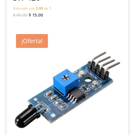
Valorado con
5.00
de 5
El
El
$
45.00
$
15.00
precio
precio
original
actual
era:
es:
¡Oferta!
$ 45.00.
$ 15.00.