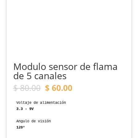
Modulo sensor de flama
de 5 canales
El
El
$
80.00
$
60.00
precio
precio
original
actual
era:
es:
Voltaje de alimentación
$ 80.00.
$ 60.00.
3.3 - 9V
Angulo de visión
120°