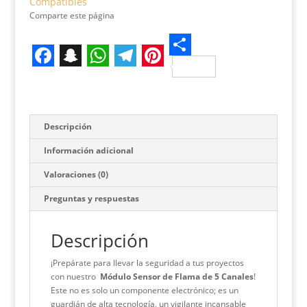
canales
Compatibles
cantidad
Comparte este página
S
F
S
W
T
P
h
a
n
h
e
i
a
c
a
a
l
n
r
Descripción
e
p
t
e
t
e
Información adicional
b
c
s
g
e
Valoraciones (0)
o
h
A
r
r
Preguntas y respuestas
o
a
p
a
e
k
t
p
m
s
Descripción
t
¡Prepárate para llevar la seguridad a tus proyectos
con nuestro
Módulo Sensor de Flama de 5 Canales
!
Este no es solo un componente electrónico; es un
guardián de alta tecnología, un vigilante incansable