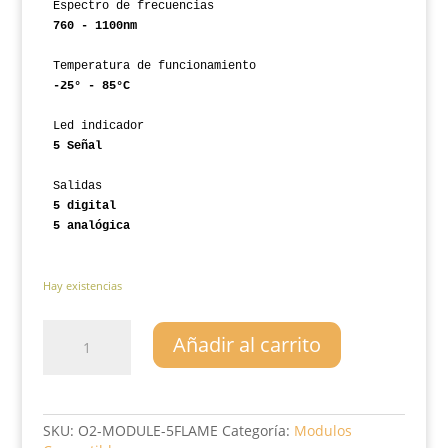
Espectro de frecuencias
760 - 1100nm
Temperatura de funcionamiento
-25° - 85°C
5 Señal
Salidas
5 digital
5 analógica
Hay existencias
Modulo
Añadir al carrito
sensor
de
flama
de
5
SKU:
O2-MODULE-5FLAME
Categoría:
Modulos