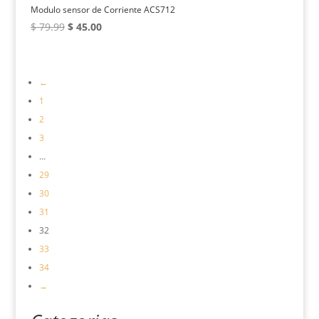
Modulo sensor de Corriente ACS712
El
El
$
79.99
$
45.00
precio
precio
original
actual
era:
es:
←
$ 79.99.
$ 45.00.
1
2
3
…
29
30
31
32
33
34
→