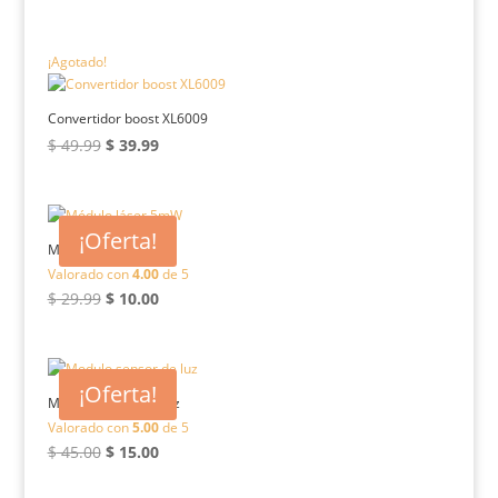
¡Agotado!
Convertidor boost XL6009
El
El
$
49.99
$
39.99
precio
precio
original
actual
era:
es:
¡Oferta!
$ 49.99.
$ 39.99.
Módulo láser 5mW
Valorado con
4.00
de 5
El
El
$
29.99
$
10.00
precio
precio
original
actual
era:
es:
¡Oferta!
$ 29.99.
$ 10.00.
Modulo sensor de luz
Valorado con
5.00
de 5
El
El
$
45.00
$
15.00
precio
precio