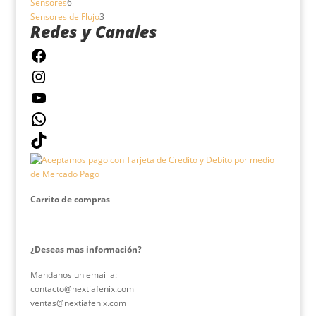
6
productos
Sensores
6
productos
3
Sensores de Flujo
3
Redes y Canales
productos
Facebook
Instagram
YouTube
WhatsApp
TikTok
Carrito de compras
¿Deseas mas información?
Mandanos un email a:
contacto@nextiafenix.com
ventas@nextiafenix.com