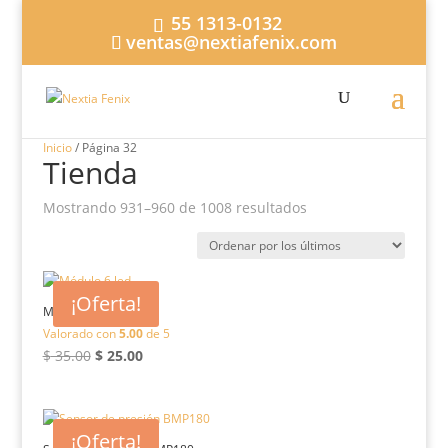
55 1313-0132
ventas@nextiafenix.com
Inicio
/ Página 32
Tienda
Ordenado
Mostrando 931–960 de 1008 resultados
por
los
últimos
¡Oferta!
Módulo 6 led
Valorado con
5.00
de 5
El
El
$
35.00
$
25.00
precio
precio
original
actual
era:
es:
¡Oferta!
$ 35.00.
$ 25.00.