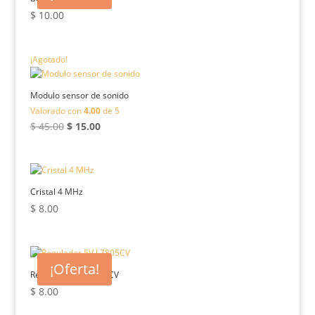
$
10.00
¡Agotado!
Modulo sensor de sonido
Valorado con
4.00
de 5
El
El
$
45.00
$
15.00
precio
precio
original
actual
era:
es:
$ 45.00.
$ 15.00.
Cristal 4 MHz
$
8.00
¡Oferta!
Regulador 5V L7805CV
$
8.00