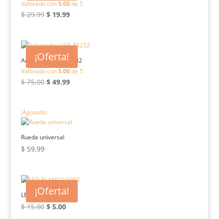
Valorado con
5.00
de 5
El
El
$
29.99
$
19.99
precio
precio
original
actual
era:
es:
¡Oferta!
$ 29.99.
$ 19.99.
Adaptador USB-RS232
Valorado con
5.00
de 5
El
El
$
75.00
$
49.99
precio
precio
original
actual
¡Agotado!
era:
es:
$ 75.00.
$ 49.99.
Rueda universal
$
59.99
¡Oferta!
LED BLANCO 5050
El
El
$
15.00
$
5.00
precio
precio