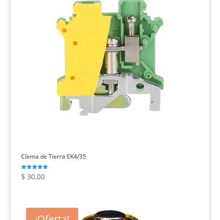
Clema de Tierra EK4/35
Valorado con
$
30.00
5.00
de 5
¡Oferta!