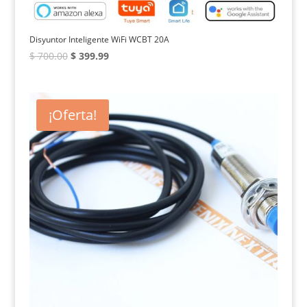
Disyuntor Inteligente WiFi WCBT 20A
El
El
$
700.00
$
399.99
precio
precio
original
actual
era:
es:
¡Oferta!
$ 700.00.
$ 399.99.