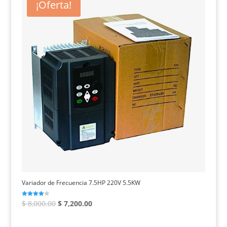
¡Oferta!
Variador de Frecuencia 7.5HP 220V 5.5KW
El
El
Valorado
$
8,000.00
$
7,200.00
con
4.00
precio
precio
de 5
original
actual