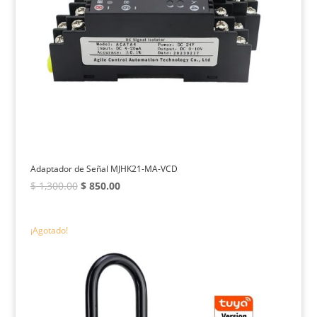
Adaptador de Señal MJHK21-MA-VCD
El
El
$
1,300.00
$
850.00
precio
precio
original
actual
¡Agotado!
era:
es:
$ 1,300.00.
$ 850.00.