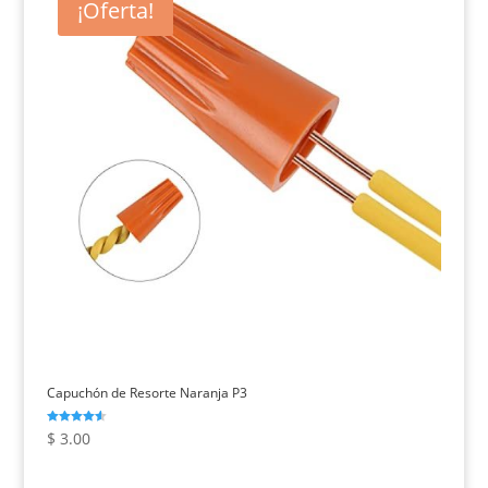
¡Oferta!
Capuchón de Resorte Naranja P3
Valorado
$
3.00
con
4.50
de 5