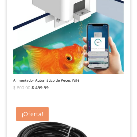
Alimentador Automático de Peces WiFi
El
El
$
800.00
$
499.99
precio
precio
original
actual
era:
es:
¡Oferta!
$ 800.00.
$ 499.99.