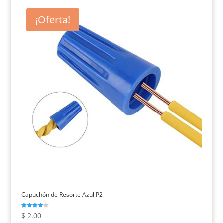
¡Oferta!
Capuchón de Resorte Azul P2
Valorado
$
2.00
con
4.00