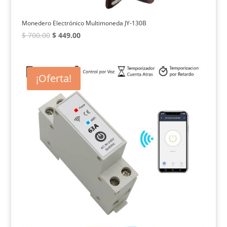
Monedero Electrónico Multimoneda JY-130B
El
El
$
700.00
$
449.00
precio
precio
original
actual
era:
es:
¡Oferta!
$ 700.00.
$ 449.00.