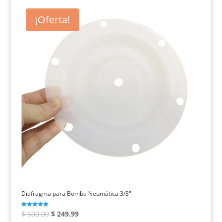
era:
es:
¡Oferta!
$ 8,000.00.
$ 7,200.00.
Diafragma para Bomba Neumática 3/8″
El
El
Valorado con
$
600.00
$
249.99
5.00
de 5