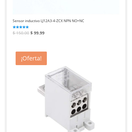
Sensor inductivo LJ12A3-4-ZCX NPN NO+NC
El
El
Valorado con
$
150.00
$
99.99
5.00
de 5
precio
precio
original
actual
era:
es:
¡Oferta!
$ 150.00.
$ 99.99.