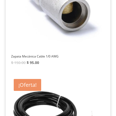
Zapata Mecánica Cable 1/0 AWG
El
El
$
150.00
$
95.00
precio
precio
original
actual
era:
es:
¡Oferta!
$ 150.00.
$ 95.00.