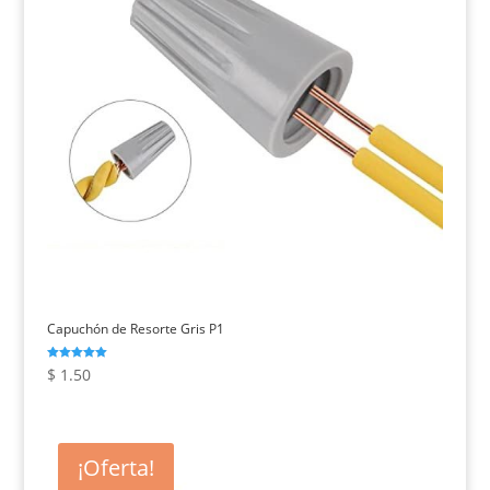
Capuchón de Resorte Gris P1
Valorado con
$
1.50
5.00
de 5
¡Oferta!