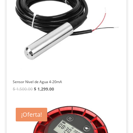
Sensor Nivel de Agua 4-20mA
El
El
$
1,500.00
$
1,299.00
precio
precio
original
actual
era:
es:
¡Oferta!
$ 1,500.00.
$ 1,299.00.