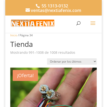
55 1313-0132
ventas@nextiafenix.com
Inicio
/ Página 34
Tienda
Ordenado
Mostrando 991–1008 de 1008 resultados
por
los
últimos
¡Oferta!