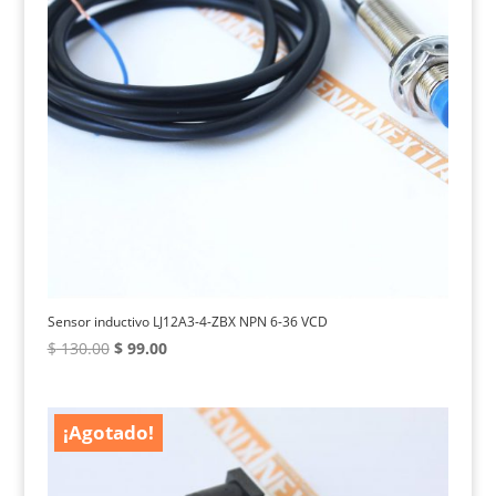
Sensor inductivo LJ12A3-4-ZBX NPN 6-36 VCD
El
El
$
130.00
$
99.00
precio
precio
original
actual
era:
es:
¡Agotado!
$ 130.00.
$ 99.00.