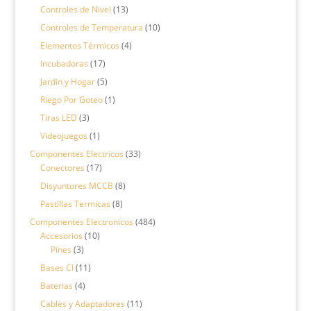
productos
13
Controles de Nivel
13
productos
10
Controles de Temperatura
10
productos
4
Elementos Térmicos
4
productos
17
Incubadoras
17
productos
5
Jardin y Hogar
5
productos
1
Riego Por Goteo
1
producto
3
Tiras LED
3
productos
1
Videojuegos
1
producto
33
Componentes Electricos
33
17
productos
Conectores
17
productos
8
Disyuntores MCCB
8
productos
8
Pastillas Termicas
8
productos
484
Componentes Electronicos
484
10
productos
Accesorios
10
3
productos
Pines
3
productos
11
Bases CI
11
productos
4
Baterias
4
productos
11
Cables y Adaptadores
11