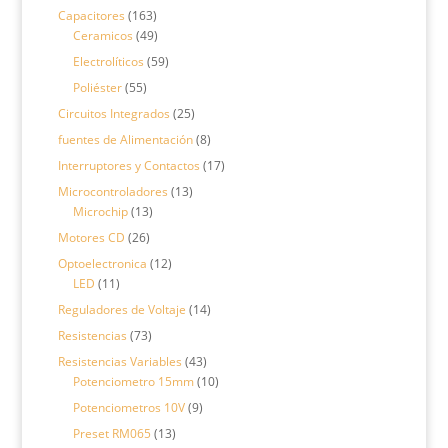
productos
163
Capacitores
163
productos
49
Ceramicos
49
productos
59
Electrolíticos
59
productos
55
Poliéster
55
productos
25
Circuitos Integrados
25
productos
8
fuentes de Alimentación
8
productos
17
Interruptores y Contactos
17
productos
13
Microcontroladores
13
13
productos
Microchip
13
productos
26
Motores CD
26
productos
12
Optoelectronica
12
11
productos
LED
11
productos
14
Reguladores de Voltaje
14
productos
73
Resistencias
73
productos
43
Resistencias Variables
43
productos
10
Potenciometro 15mm
10
productos
9
Potenciometros 10V
9
productos
13
Preset RM065
13