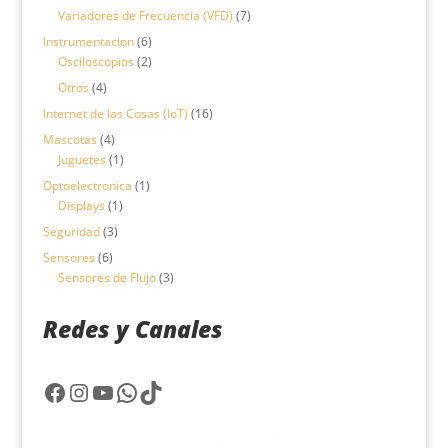
productos
7
Variadores de Frecuencia (VFD)
7
productos
6
Instrumentacion
6
productos
2
Osciloscopios
2
productos
4
Otros
4
productos
16
Internet de las Cosas (IoT)
16
productos
4
Mascotas
4
productos
1
Juguetes
1
producto
1
Optoelectronica
1
1
producto
Displays
1
producto
3
Seguridad
3
productos
6
Sensores
6
productos
3
Sensores de Flujo
3
productos
Redes y Canales
Facebook
Instagram
YouTube
WhatsApp
TikTok