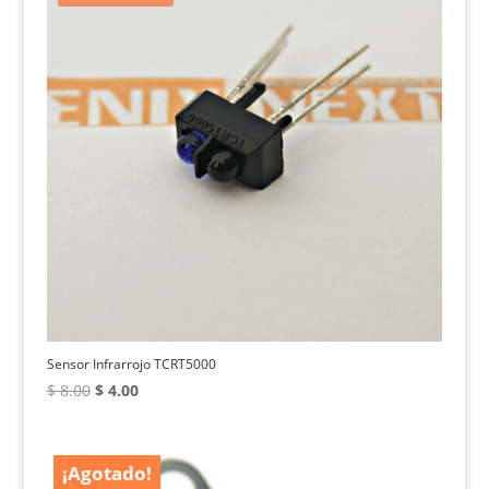
Sensor Infrarrojo TCRT5000
El
El
$
8.00
$
4.00
precio
precio
original
actual
era:
es:
¡Agotado!