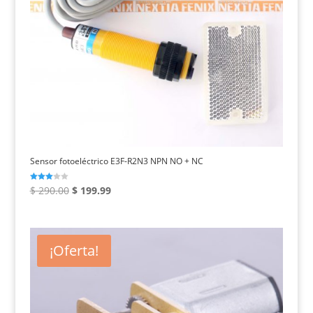
Sensor fotoeléctrico E3F-R2N3 NPN NO + NC
El
El
Valorad
$
290.00
$
199.99
o con
3.00
precio
precio
de 5
original
actual
era:
es:
¡Oferta!
$ 290.00.
$ 199.99.