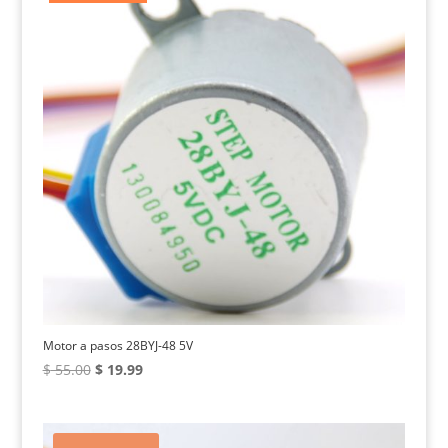
$ 8.00.
$ 4.00.
Motor a pasos 28BYJ-48 5V
El
El
$
55.00
$
19.99
precio
precio
original
actual
era:
es: