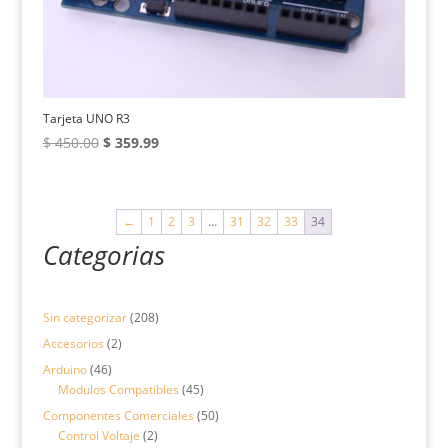
Tarjeta UNO R3
El
El
$
450.00
$
359.99
precio
precio
original
actual
era:
es:
←
1
2
3
…
31
32
33
34
$ 450.00.
$ 359.99.
Categorias
208
Sin categorizar
208
productos
2
Accesorios
2
productos
46
Arduino
46
productos
45
Modulos Compatibles
45
productos
50
Componentes Comerciales
50
2
productos
Control Voltaje
2