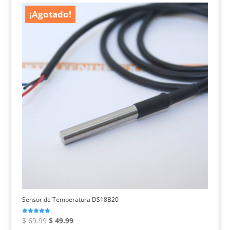
era:
es:
¡Agotado!
$ 145.00.
$ 75.00.
Sensor de Temperatura DS18B20
El
El
Valorado con
$
69.99
$
49.99
5.00
de 5