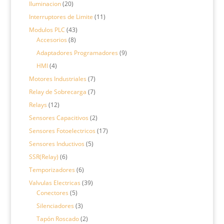
productos
20
Iluminacion
20
productos
11
Interruptores de Limite
11
productos
43
Modulos PLC
43
8
productos
Accesorios
8
productos
9
Adaptadores Programadores
9
productos
4
HMI
4
productos
7
Motores Industriales
7
productos
7
Relay de Sobrecarga
7
productos
12
Relays
12
productos
2
Sensores Capacitivos
2
productos
17
Sensores Fotoelectricos
17
productos
5
Sensores Inductivos
5
productos
6
SSR(Relay)
6
productos
6
Temporizadores
6
productos
39
Valvulas Electricas
39
5
productos
Conectores
5
productos
3
Silenciadores
3
productos
2
Tapón Roscado
2