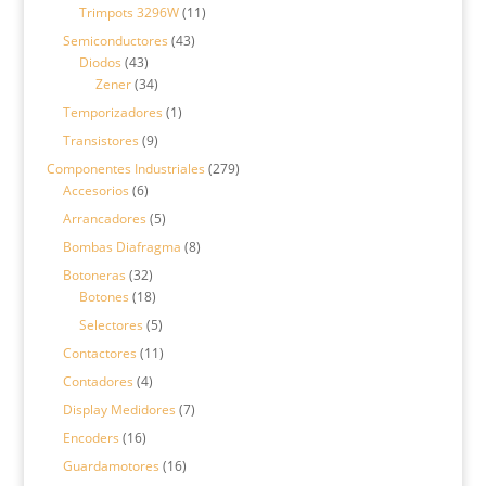
productos
11
Trimpots 3296W
11
productos
43
Semiconductores
43
43
productos
Diodos
43
productos
34
Zener
34
productos
1
Temporizadores
1
producto
9
Transistores
9
productos
279
Componentes Industriales
279
6
productos
Accesorios
6
productos
5
Arrancadores
5
productos
8
Bombas Diafragma
8
productos
32
Botoneras
32
productos
18
Botones
18
productos
5
Selectores
5
productos
11
Contactores
11
productos
4
Contadores
4
productos
7
Display Medidores
7
productos
16
Encoders
16
productos
16
Guardamotores
16